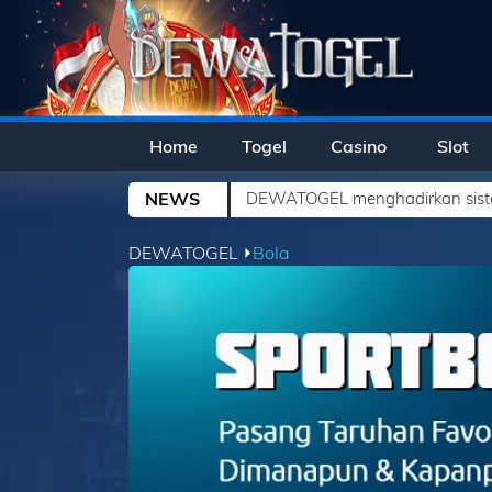
Home
Togel
Casino
Slot
NEWS
DEWATOGEL menghadirkan sistem DEPOS
DEWATOGEL ⏵
Bola