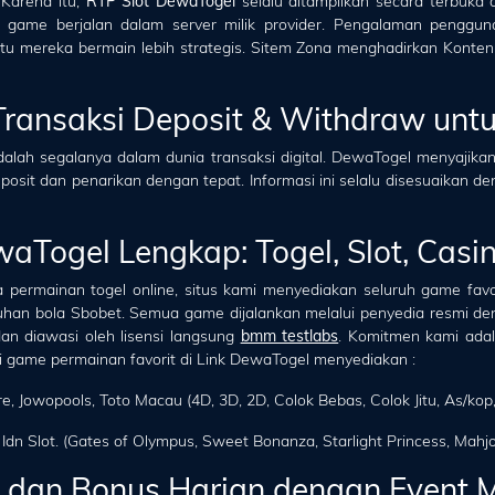
Karena itu,
RTP Slot DewaTogel
selalu ditampilkan secara terbuka 
uh game berjalan dalam server milik provider. Pengalaman pengg
 mereka bermain lebih strategis. Sitem Zona menghadirkan Konte
Transaksi Deposit & Withdraw untu
lah segalanya dalam dunia transaksi digital. DewaTogel menyajikan j
osit dan penarikan dengan tepat. Informasi ini selalu disesuaikan d
ogel Lengkap: Togel, Slot, Casin
 permainan togel online, situs kami menyediakan seluruh game fav
 taruhan bola Sbobet. Semua game dijalankan melalui penyedia resmi d
n diawasi oleh lisensi langsung
bmm testlabs
. Komitmen kami ada
agai game permainan favorit di Link DewaTogel menyediakan :
 Jowopools, Toto Macau (4D, 3D, 2D, Colok Bebas, Colok Jitu, As/kop,
Idn Slot. (Gates of Olympus, Sweet Bonanza, Starlight Princess, Mahj
 dan Bonus Harian dengan Event M