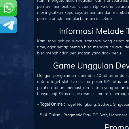
Kami mengutamakan keadilan dan transparansi. 
pernah memodifikasi sistem rtp karena selur
meningkatkan kepercayaan pemain dan membantu
pemula untuk memulai bermain di setiap
Informasi Metode 
Kami tahu bahwa waktu transaksi yang cepat ada
time, agar setiap pemain bisa mengatur waktu dep
bisa menghindari penundaan yang tidak perlu.
Game Unggulan DewaT
Dengan pengalaman lebih dari 10 tahun di dunia
antara togel, slot, live casino, poker IDN, atau
puluhan tahun, memastikan sistem yang aman da
hanya janji. Situs online resmi ini memiliki berb
- Togel Online :
Togel Hongkong, Sydney, Singapore,
- Slot Online :
Pragmatic Play, PG Soft, Habanero, 
Promo