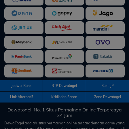
Jadwal Bank
RTP Dewatogel
Bukti JP
Link Alternatif
Kritik dan Saran
Zona Dewatogel
Dewatogel: No. 1 Situs Permainan Online Terpercaya
24 Jam
DewaTogel
adalah situs permainan online terbaik dengan game yang
lengkap dan sangat terpercaya. Situs ini menyediakan permainan judi