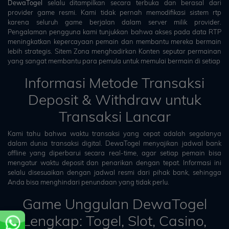
DewaTogel
selalu ditampilkan secara terbuka dan berasal dari
provider game resmi. Kami tidak pernah memodifikasi sistem rtp
karena seluruh game berjalan dalam server milik provider.
Pengalaman pengguna kami tunjukkan bahwa akses pada data RTP
meningkatkan kepercayaan pemain dan membantu mereka bermain
lebih strategis. Sitem Zona menghadirkan Konten seputar permainan
yang sangat membantu para pemula untuk memulai bermain di setiap
Informasi Metode Transaksi
Deposit & Withdraw untuk
Transaksi Lancar
Kami tahu bahwa waktu transaksi yang cepat adalah segalanya
dalam dunia transaksi digital. DewaTogel menyajikan jadwal bank
offline yang diperbarui secara real-time, agar setiap pemain bisa
mengatur waktu deposit dan penarikan dengan tepat. Informasi ini
selalu disesuaikan dengan jadwal resmi dari pihak bank, sehingga
Anda bisa menghindari penundaan yang tidak perlu.
Game Unggulan DewaTogel
Lengkap: Togel, Slot, Casino,