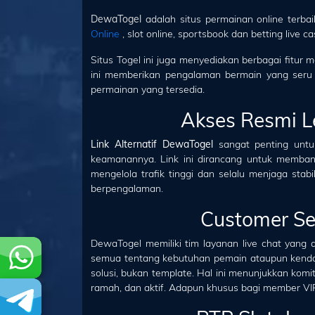
DewaTogel
adalah situs permainan online terba
Online
, slot online, sportsbook dan betting live 
Situs Togel ini juga menyediakan berbagai fitu
ini memberikan pengalaman bermain yang seru m
permainan yang tersedia.
Akses Resmi Le
Link Alternatif DewaTogel
sangat penting untuk
keamanannya. Link ini dirancang untuk memba
mengelola trafik tinggi dan selalu menjaga stabil
berpengalaman.
Customer Ser
DewaTogel memiliki tim layanan live chat yang 
semua tentang kebutuhan pemain ataupun kendala
solusi, bukan template. Hal ini menunjukkan k
ramah, dan aktif. Adapun khusus bagi member VIP