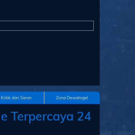
Kritik dan Saran
Zona Dewatogel
ne Terpercaya 24