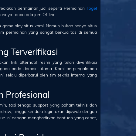
yediakan permainan judi seperti Permainan
Togel
harinya tanpa ada jam Offline.
m game play situs kami. Namun bukan hanya situs
tem permainan yang sangat berkualitas di semua
g Terverifikasi
 link alternatif resmi yang telah diverifikasi
ngguan pada domain utama. Kami berpengalaman
ni selalu diperbarui oleh tim teknis internal yang
m Profesional
dmin, tapi tenaga support yang paham teknis dan
hdraw, hingga kendala login akan dijawab dengan
ine
ini dengan menghadirkan bantuan yang cepat,