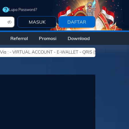
Lupa Password?
DAFTAR
Referral
Promosi
Download
L ACCOUNT - E-WALLET - QRIS (SCAN BARCODE). Link Alternatif D