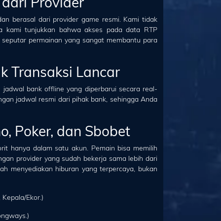
dari Provider
dan berasal dari provider game resmi. Kami tidak
una kami tunjukkan bahwa akses pada data RTP
n seputar permainan yang sangat membantu para
k Transaksi Lancar
adwal bank offline yang diperbarui secara real-
engan jadwal resmi dari pihak bank, sehingga Anda
o, Poker, dan Sbobet
orit hanya dalam satu akun. Pemain bisa memilih
engan provider yang sudah bekerja sama lebih dari
lah menyediakan hiburan yang terpercaya, bukan
 Kepala/Ekor.)
ongways.)