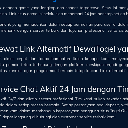
ik dengan game yang lengkap dan sangat terpercaya. Situs ini men
casino. Link situs game ini selalu siap menemani 24 jam nonstop setiap 
r menarik yang memudahkan dalam setiap permainan para user di dala
enarik dengan server terbaik dan layanan profesional serta sisi
wat Link Alternatif DewaTogel yan
 akses cepat dan tanpa hambatan. Itulah kenapa kami menyediakan
ntu pemain tetap terhubung dengan platform meskipun terjadi ga
itas koneksi agar pengalaman bermain tetap lancar. Link alternatif i
vice Chat Aktif 24 Jam dengan Ti
aktif 24/7 dan dilatih secara profesional. Tim kami bukan sekadar a
 dalam setiap proses bermain. Setiap pertanyaan soal deposit, wit
omitmen kami dalam membangun kepercayaan pengguna situs
Togel Onl
 dapat langsung di hubungi oleh customer service terbaik kami.